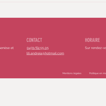
CONTACT
HORAIRE
Genèse et
0472/62.55.05
Sur rendez-v
lili.andreia@hotmail.com
Mentions légales
Politique en m