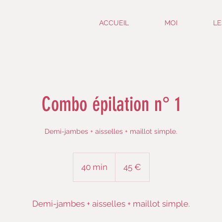
ACCUEIL
MOI
LE
Combo épilation n° 1
Demi-jambes + aisselles + maillot simple.
45
euros
40 min
4
45 €
0
m
Demi-jambes + aisselles + maillot simple.
i
n