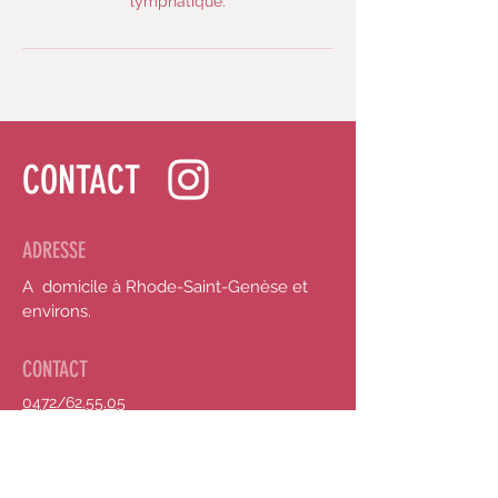
lymphatique.
CONTACT
ADRESSE
A domicile à Rhode-Saint-Genèse et
environs.
CONTACT
0472/62.55.05
lili.andreia@hotmail.com
HORAIRE