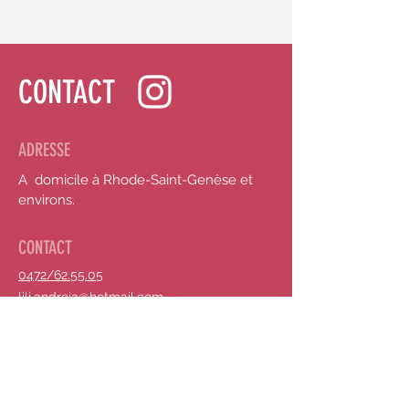
CONTACT
ADRESSE
A domicile à Rhode-Saint-Genèse et
environs.
CONTACT
0472/62.55.05
lili.andreia@hotmail.com
HORAIRE
Sur rendez-vous