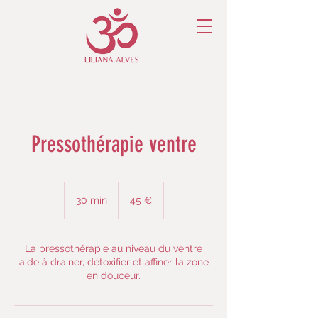
Pressothérapie ventre
45
euros
30 min
3
45 €
0
m
i
La pressothérapie au niveau du ventre
n
aide à drainer, détoxifier et affiner la zone
en douceur.